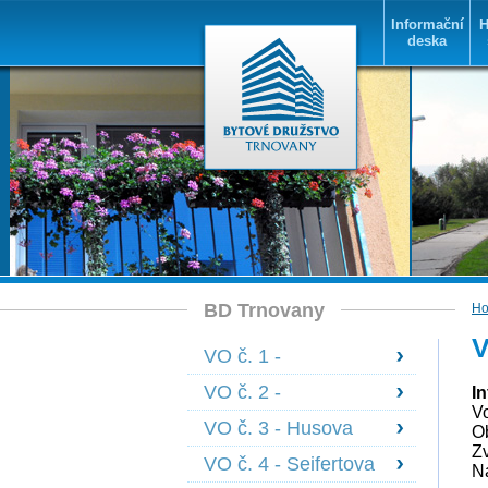
Informační
H
deska
BD Trnovany
H
V
VO č. 1 -
Bohosudovská 1478
VO č. 2 -
I
- 1483
V
Bohosudovská 1605
VO č. 3 - Husova
O
- 1608
1584 - 1585,
Zv
VO č. 4 - Seifertova
N
Janáčkova 1590 -
+ Olbrachtova