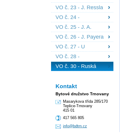
1639
Scheinerova 1834,
VO č. 23 - J. Ressla
Nedbalova 1836 +
1698 + 1699, B.
1844
VO č. 24 -
Martinů 1700 +
Edisonova 1841 -
1701
VO č. 25 - J. A.
1843 + členové z
Komenského 1722 -
pořadníku
VO č. 26 - J. Payera
1727
1728 - 1730
VO č. 27 - U
Červeného kostela
VO č. 28 -
1847 - 1851, J. z
Palackého 1559 -
Poděbrad 1852
VO č. 30 - Ruská
1562, Fr. Šrámka
2164
2585 - 86
Kontakt
Bytové družstvo Trnovany
Masarykova třída 285/170
Teplice-Trnovany
415 01
417 565 805
info@bdt
rn.cz