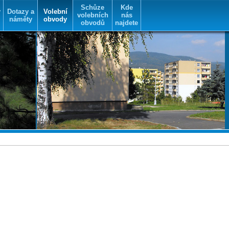
Schůze
Kde
y
Dotazy a
Volební
volebních
nás
náměty
obvody
obvodů
najdete