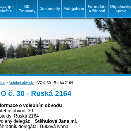
avarijní
BD
Formuláře
Objednávk
Dokumenty
Fotogalerie
služba
Trnovany
a žádosti
oprav
ome
>
Volební obvody
> VO č. 30 - Ruská 2164
O č. 30 - Ruská 2164
nformace o volebním obvodu
olební obvod: 30
bjekty: Ruská 2164
olený delegát:
Stěhulová Jana ml.
áhradník delegáta: Buková Ivana