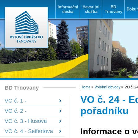
Informační
Havarijní
BD
Doku
deska
služba
Trnovany
BD Trnovany
Home
>
Volební obvody
> VO č. 24
VO č. 24 - E
VO č. 1 -
Bohosudovská 1478
pořadníku
VO č. 2 -
- 1483
Bohosudovská 1605
VO č. 3 - Husova
- 1608
1584 - 1585,
Informace o 
VO č. 4 - Seifertova
Janáčkova 1590 -
+ Olbrachtova