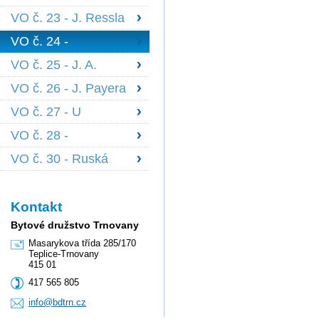
1639
Scheinerova 1834,
VO č. 23 - J. Ressla
Nedbalova 1836 +
1698 + 1699, B.
1844
VO č. 24 -
Martinů 1700 +
Edisonova 1841 -
1701
VO č. 25 - J. A.
1843 + členové z
Komenského 1722 -
pořadníku
VO č. 26 - J. Payera
1727
1728 - 1730
VO č. 27 - U
Červeného kostela
VO č. 28 -
1847 - 1851, J. z
Palackého 1559 -
Poděbrad 1852
VO č. 30 - Ruská
1562, Fr. Šrámka
2164
2585 - 86
Kontakt
Bytové družstvo Trnovany
Masarykova třída 285/170
Teplice-Trnovany
415 01
417 565 805
info@bdt
rn.cz