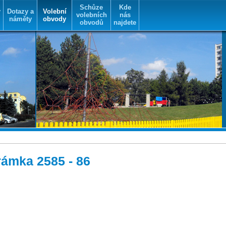
Schůze
Kde
y
Dotazy a
Volební
volebních
nás
náměty
obvody
obvodů
najdete
Šrámka 2585 - 86