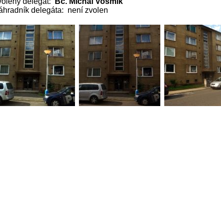
volený delegát:
Bc. Michal Vošmik
áhradník delegáta: není zvolen