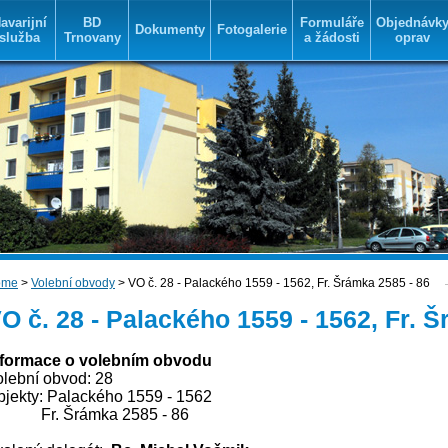
avarijní
BD
Formuláře
Objednávk
Dokumenty
Fotogalerie
služba
Trnovany
a žádosti
oprav
ome
>
Volební obvody
> VO č. 28 - Palackého 1559 - 1562, Fr. Šrámka 2585 - 86
O č. 28 - Palackého 1559 - 1562, Fr. 
nformace o volebním obvodu
olební obvod: 28
bjekty: Palackého 1559 - 1562
r. Šrámka 2585 - 86