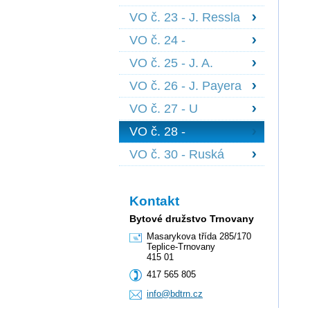
1639
Scheinerova 1834,
VO č. 23 - J. Ressla
Nedbalova 1836 +
1698 + 1699, B.
1844
VO č. 24 -
Martinů 1700 +
Edisonova 1841 -
1701
VO č. 25 - J. A.
1843 + členové z
Komenského 1722 -
pořadníku
VO č. 26 - J. Payera
1727
1728 - 1730
VO č. 27 - U
Červeného kostela
VO č. 28 -
1847 - 1851, J. z
Palackého 1559 -
Poděbrad 1852
VO č. 30 - Ruská
1562, Fr. Šrámka
2164
2585 - 86
Kontakt
Bytové družstvo Trnovany
Masarykova třída 285/170
Teplice-Trnovany
415 01
417 565 805
info@bdt
rn.cz