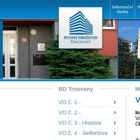
Informační
H
deska
BD Trnovany
H
V
VO č. 1 -
Bohosudovská 1478
VO č. 2 -
I
- 1483
V
Bohosudovská 1605
VO č. 3 - Husova
O
- 1608
1584 - 1585,
F
VO č. 4 - Seifertova
Janáčkova 1590 -
+ Olbrachtova