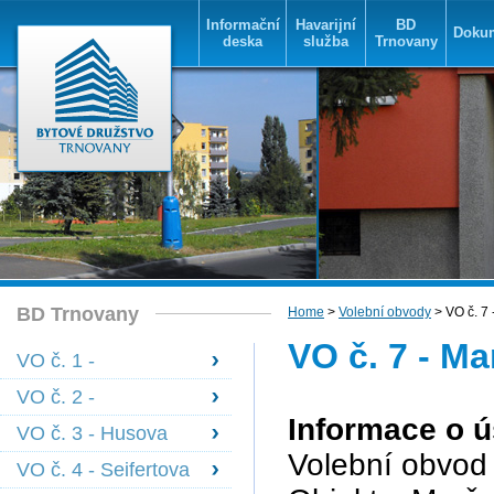
Informační
Havarijní
BD
Doku
deska
služba
Trnovany
BD Trnovany
Home
>
Volební obvody
> VO č. 7
VO č. 7 - M
VO č. 1 -
Bohosudovská 1478
VO č. 2 -
- 1483
Bohosudovská 1605
Informace o 
VO č. 3 - Husova
- 1608
1584 - 1585,
Volební obvod 
VO č. 4 - Seifertova
Janáčkova 1590 -
+ Olbrachtova