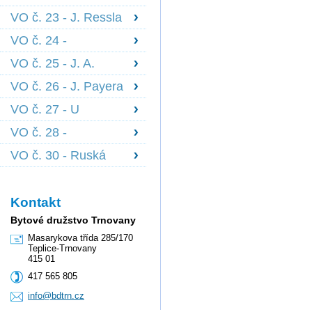
1639
Scheinerova 1834,
VO č. 23 - J. Ressla
Nedbalova 1836 +
1698 + 1699, B.
1844
VO č. 24 -
Martinů 1700 +
Edisonova 1841 -
1701
VO č. 25 - J. A.
1843 + členové z
Komenského 1722 -
pořadníku
VO č. 26 - J. Payera
1727
1728 - 1730
VO č. 27 - U
Červeného kostela
VO č. 28 -
1847 - 1851, J. z
Palackého 1559 -
Poděbrad 1852
VO č. 30 - Ruská
1562, Fr. Šrámka
2164
2585 - 86
Kontakt
Bytové družstvo Trnovany
Masarykova třída 285/170
Teplice-Trnovany
415 01
417 565 805
info@bdt
rn.cz