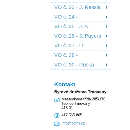
1639
Scheinerova 1834,
VO č. 23 - J. Ressla
Nedbalova 1836 +
1698 + 1699, B.
1844
VO č. 24 -
Martinů 1700 +
Edisonova 1841 -
1701
VO č. 25 - J. A.
1843 + členové z
Komenského 1722 -
pořadníku
VO č. 26 - J. Payera
1727
1728 - 1730
VO č. 27 - U
Červeného kostela
VO č. 28 -
1847 - 1851, J. z
Palackého 1559 -
Poděbrad 1852
VO č. 30 - Ruská
1562, Fr. Šrámka
2164
2585 - 86
Kontakt
Bytové družstvo Trnovany
Masarykova třída 285/170
Teplice-Trnovany
415 01
417 565 805
info@bdt
rn.cz