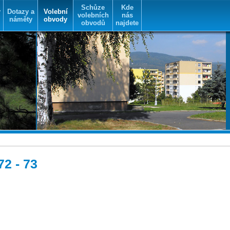
Schůze
Kde
y
Dotazy a
Volební
volebních
nás
náměty
obvody
obvodů
najdete
2 - 73