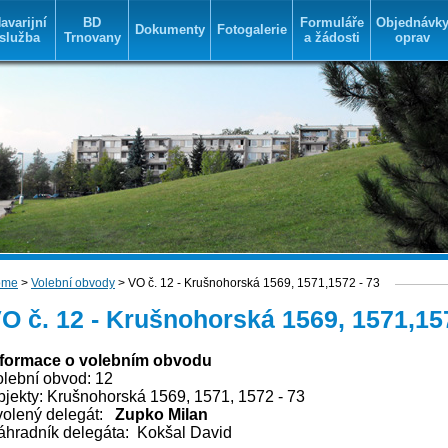
avarijní
BD
Formuláře
Objednávk
Dokumenty
Fotogalerie
služba
Trnovany
a žádosti
oprav
ome
>
Volební obvody
> VO č. 12 - Krušnohorská 1569, 1571,1572 - 73
O č. 12 - Krušnohorská 1569, 1571,157
nformace o volebním obvodu
olební obvod: 12
jekty: Krušnohorská 1569, 1571, 1572 - 73
volený delegát:
Zupko Milan
áhradník delegáta:
Kokšal David