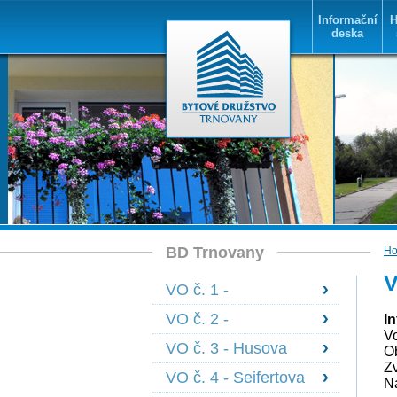
Informační
H
deska
BD Trnovany
H
V
VO č. 1 -
Bohosudovská 1478
VO č. 2 -
I
- 1483
V
Bohosudovská 1605
VO č. 3 - Husova
Ob
- 1608
1584 - 1585,
Z
VO č. 4 - Seifertova
N
Janáčkova 1590 -
+ Olbrachtova